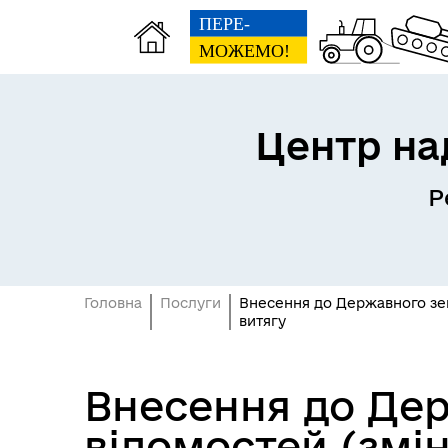
Центр на
Р
Головна
Послуги
Внесення до Державного зем
витягу
Внесення до Дер
відомостей (змін