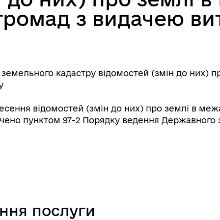
громад з видачею ви
емельного кадастру відомостей (змін до них) пр
у
есення відомостей (змін до них) про землі в меж
чено пунктом 97-2 Порядку ведення Державного 
ання послуги