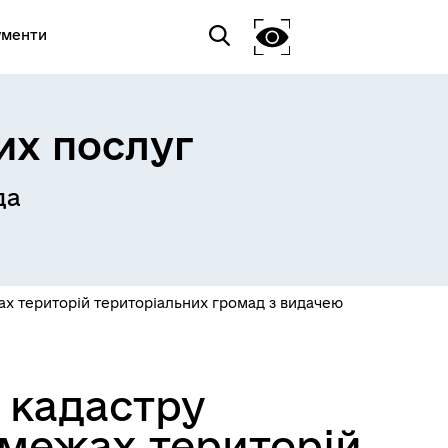
ументи
их послуг
да
ах територій територіальних громад з видачею
 кадастру
в межах територій