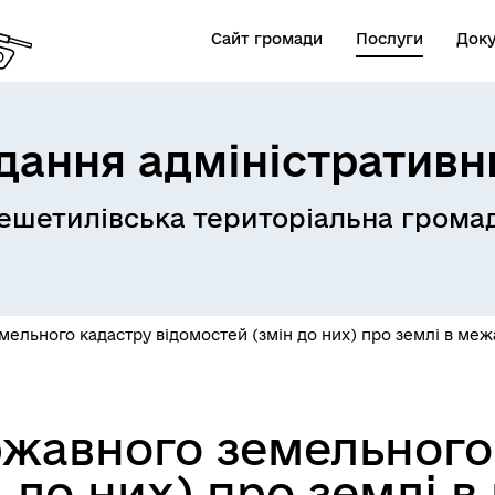
Сайт громади
Послуги
Док
дання адміністративн
ешетилівська територіальна грома
ельного кадастру відомостей (змін до них) про землі в меж
жавного земельного
 до них) про землі 