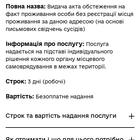
Повна назва:
Видача акта обстеження на
факт проживання особи без реєстрації місця
проживання за даною адресою (на основі
письмових свідчень сусідів)
Інформація про послугу:
Послуга
надається на підставі індивідуального
рішення кожного органу місцевого
самоврядування в межах території.
Строк:
3 дні (робочі)
Вартість:
Безоплатне надання
Строк та вартість надання послуги
Звичайне надання
Як отримати і що для цього потрібно